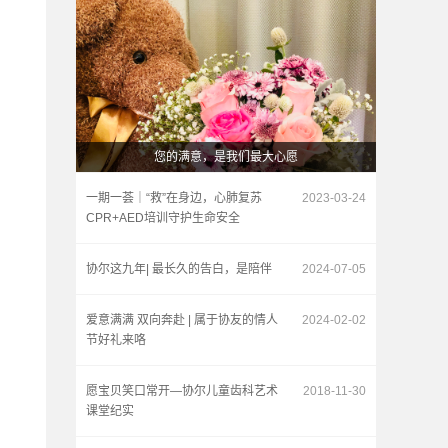
您的满意，是我们最大心愿
一期一荟｜“救”在身边，心肺复苏
2023-03-24
CPR+AED培训守护生命安全
协尔这九年| 最长久的告白，是陪伴
2024-07-05
爱意满满 双向奔赴 | 属于协友的情人
2024-02-02
节好礼来咯
愿宝贝笑口常开—协尔儿童齿科艺术
2018-11-30
课堂纪实