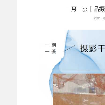
一月一荟｜品摄
来源： 