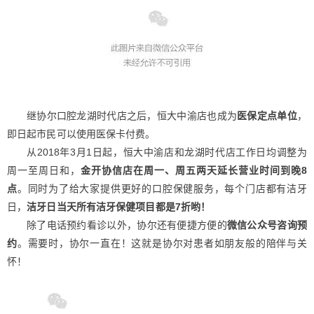
继协尔口腔龙湖时代店之后，恒大中渝店也成为
医保定点单位
，
即日起市民可以使用医保卡付费。
从2018年3月1日起，恒大中渝店和龙湖时代店工作日均调整为
周一至周日和，
金开协信店在周一、周五两天延长营业时间到晚8
点
。同时为了给大家提供更好的口腔保健服务，每个门店都有洁牙
日，
洁牙日当天所有洁牙保健项目都是7折哟！
除了电话预约看诊以外，协尔还有便捷方便的
微信公众号咨询预
约
。需要时，协尔一直在！这就是协尔对患者如朋友般的陪伴与关
怀！