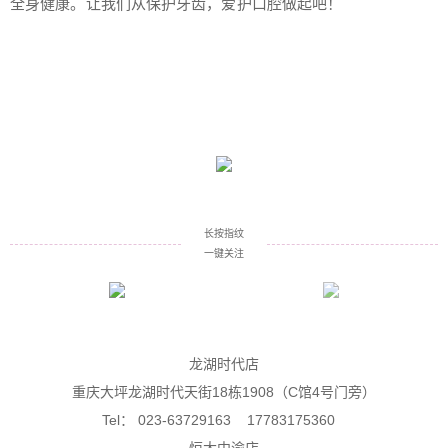
全身健康。让我们从保护牙齿，爱护口腔做起吧！
长按指纹
一键关注
龙湖时代店
重庆大坪龙湖时代天街18栋1908（C馆4号门旁）
Tel： 023-63729163 17783175360